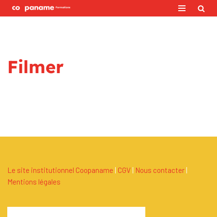
Aller
au
contenu
Filmer
Le site institutionnel Coopaname
|
C
G
V
|
Nous contacter
|
Mentions légales