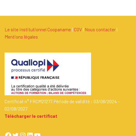
Le site institutionnel Coopaname
|
C
G
V
|
Nous contacter
|
Mentions légales
Certificat n° FRCM21277. Période de validité : 03/08/2024 -
02/08/2027
Télécharger le certificat