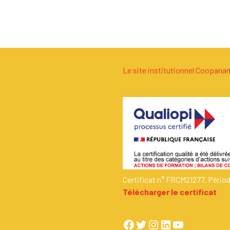
Le site institutionnel Coopan
Certificat n° FRCM21277. Pério
Télécharger le certificat