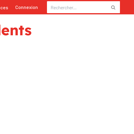
Connexion
nces
dents