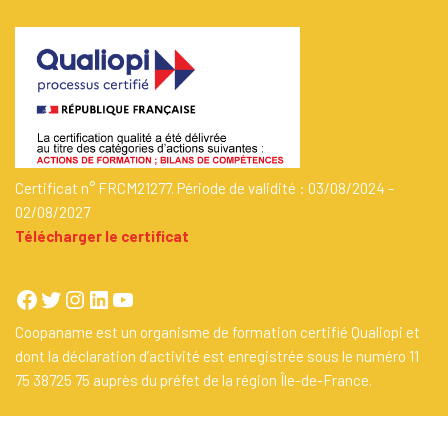
Certificat n° FRCM21277. Période de validité : 03/08/2024 -
02/08/2027
Télécharger le certificat
Coopaname est un organisme de formation certifié Qualiopi et
dont la déclaration d’activité est enregistrée sous le numéro 11
75 38725 75 auprès du préfet de la région Île-de-France.
Un site propulsé par
Coopaname