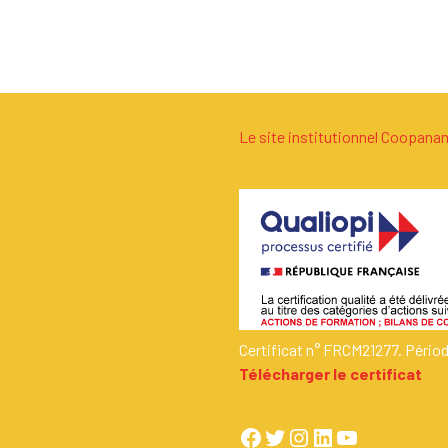
Le site institutionnel Coopan
Certificat n° FRCM21277. Pério
Télécharger le certificat