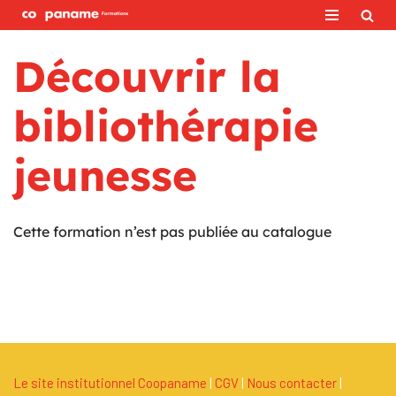
Aller
Découvrir la
au
contenu
bibliothérapie
jeunesse
Cette formation n’est pas publiée au catalogue
Le site institutionnel Coopaname
|
C
G
V
|
Nous contacter
|