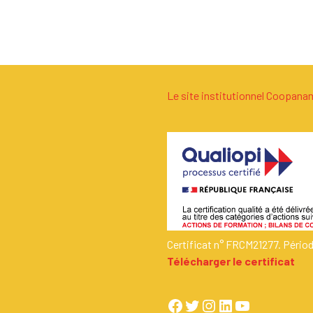
Le site institutionnel Coopan
Certificat n° FRCM21277. Pério
Télécharger le certificat