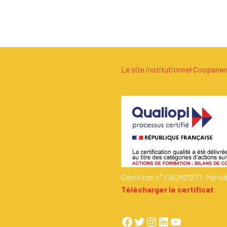
Le site institutionnel Coopan
Certificat n° FRCM21277. Pério
Télécharger le certificat