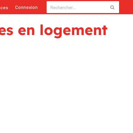
Connexion
nces
les en logement