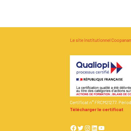
Le site institutionnel Coopan
Certificat n° FRCM21277. Pério
Télécharger le certificat