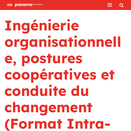
Aller
Ingénierie
au
contenu
organisationnell
e, postures
coopératives et
conduite du
changement
(Format Intra-