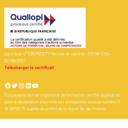
Certificat n° FRCM21277. Période de validité : 03/08/2024 -
02/08/2027
Télécharger le certificat
Coopaname est un organisme de formation certifié Qualiopi et
dont la déclaration d’activité est enregistrée sous le numéro 11
75 38725 75 auprès du préfet de la région Île-de-France.
Un site propulsé par
Coopaname