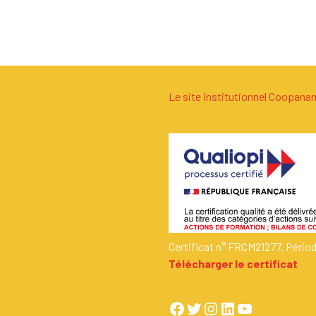
Le site institutionnel Coopan
Certificat n° FRCM21277. Pério
Télécharger le certificat