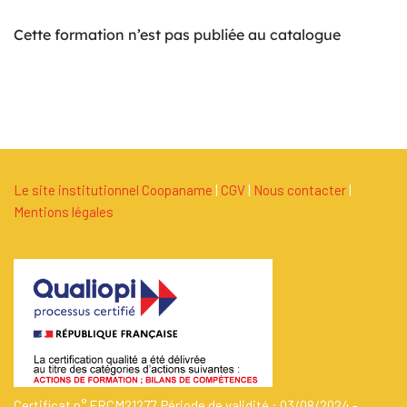
Cette formation n’est pas publiée au catalogue
Le site institutionnel Coopaname
|
C
G
V
|
Nous contacter
|
Mentions légales
Certificat n° FRCM21277. Période de validité : 03/08/2024 -