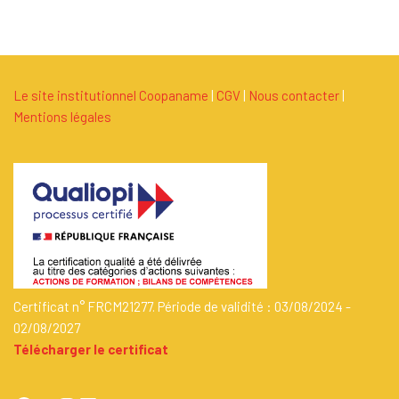
Le site institutionnel Coopaname
|
C
G
V
|
Nous contacter
|
Mentions légales
Certificat n° FRCM21277. Période de validité : 03/08/2024 -
02/08/2027
Télécharger le certificat