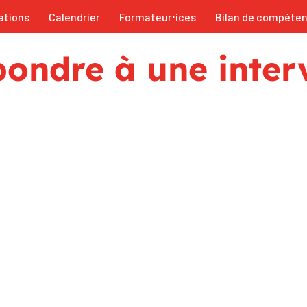
ations
Calendrier
Formateur⋅ices
Bilan de compéte
épondre à une inte