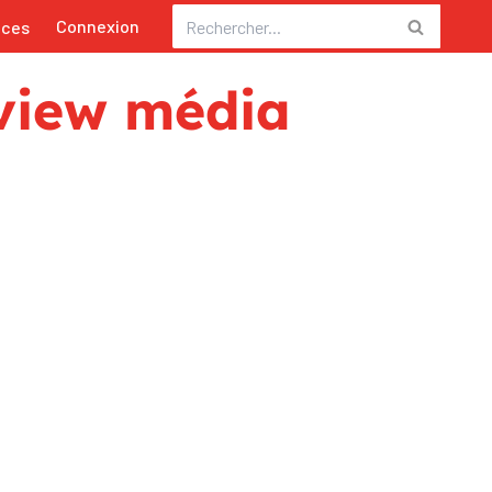
Connexion
nces
rview média