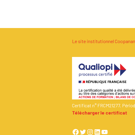
Le site institutionnel Coopan
Certificat n° FRCM21277. Pério
Télécharger le certificat