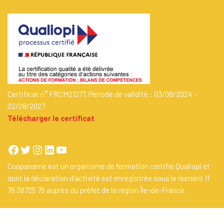
Certificat n° FRCM21277. Période de validité : 03/08/2024 -
02/08/2027
Télécharger le certificat
Coopaname est un organisme de formation certifié Qualiopi et
dont la déclaration d’activité est enregistrée sous le numéro 11
75 38725 75 auprès du préfet de la région Île-de-France.
Un site propulsé par
Coopaname