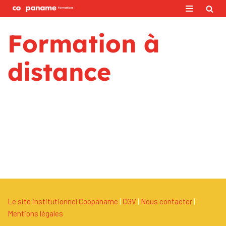
Aller
Formation à
au
contenu
distance
Le site institutionnel Coopaname
|
C
G
V
|
Nous contacter
|
Mentions légales