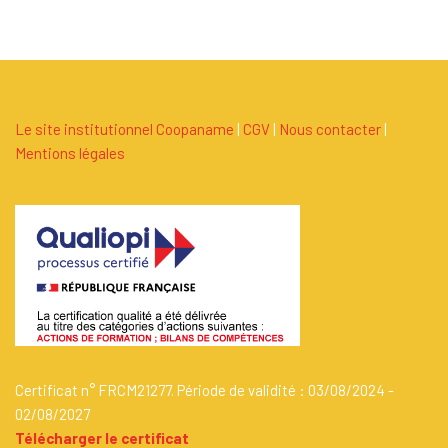
Le site institutionnel Coopaname
|
C
G
V
|
Nous contacter
|
Mentions légales
Certificat n° FRCM21277. Période de validité : 03/08/2024 -
02/08/2027
Télécharger le certificat