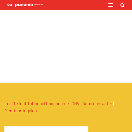
Aller
au
contenu
Le site institutionnel Coopaname
|
C
G
V
|
Nous contacter
|
Mentions légales