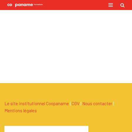
Aller
au
contenu
Le site institutionnel Coopaname
|
C
G
V
|
Nous contacter
|
Mentions légales