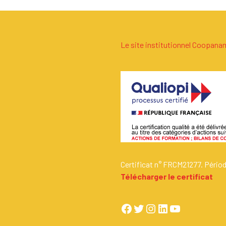
Le site institutionnel Coopan
Certificat n° FRCM21277. Pério
Télécharger le certificat