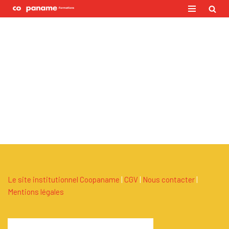
Aller
au
contenu
Le site institutionnel Coopaname
|
C
G
V
|
Nous contacter
|
Mentions légales